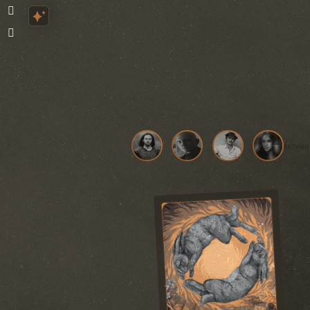
активи
«Раньше кости
бросали, чтобы
понять, какая
судьба ждет
каждого нового
пришедшего... Эти
результаты когда-
то использовались
для предсказания